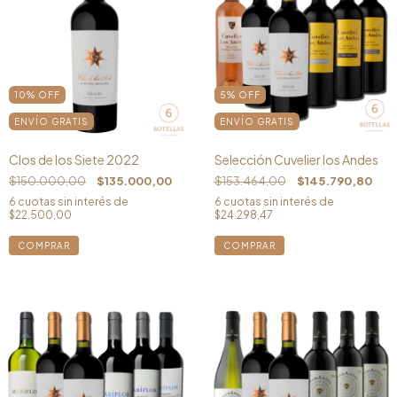
10
%
OFF
5
%
OFF
ENVÍO GRATIS
ENVÍO GRATIS
Clos de los Siete 2022
Selección Cuvelier los Andes
$150.000,00
$135.000,00
$153.464,00
$145.790,80
6
cuotas sin interés de
6
cuotas sin interés de
$22.500,00
$24.298,47