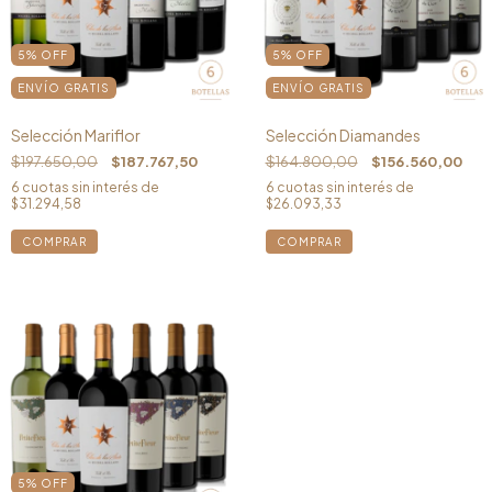
5
%
OFF
5
%
OFF
ENVÍO GRATIS
ENVÍO GRATIS
Selección Mariflor
Selección Diamandes
$197.650,00
$187.767,50
$164.800,00
$156.560,00
6
cuotas sin interés de
6
cuotas sin interés de
$31.294,58
$26.093,33
5
%
OFF