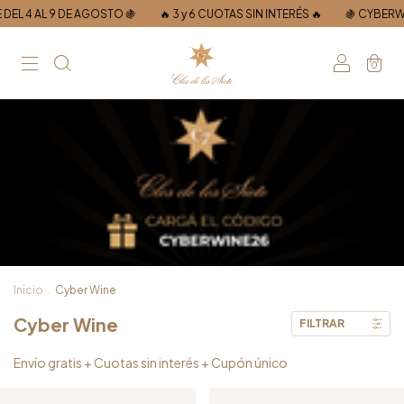
 9 DE AGOSTO 🍇
🔥 3 y 6 CUOTAS SIN INTERÉS 🔥
🍇 CYBERWINE DEL 4
0
Inicio
.
Cyber Wine
Cyber Wine
FILTRAR
Envío gratis + Cuotas sin interés + Cupón único