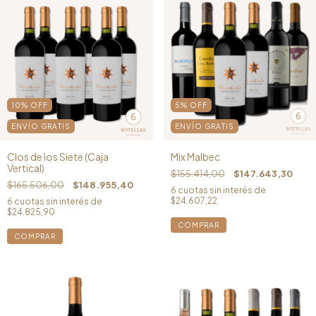
10
%
OFF
5
%
OFF
ENVÍO GRATIS
ENVÍO GRATIS
Clos de los Siete (Caja
Mix Malbec
Vertical)
$155.414,00
$147.643,30
$165.506,00
$148.955,40
6
cuotas sin interés de
$24.607,22
6
cuotas sin interés de
$24.825,90